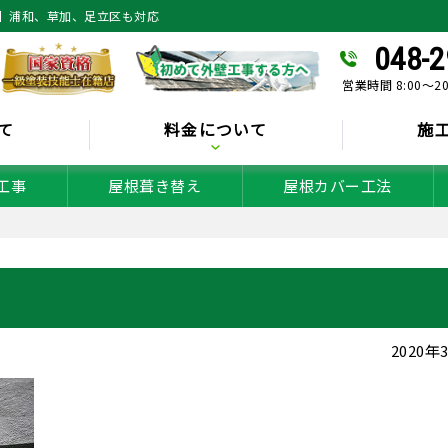
】浦和、草加、足立区も対応
048-2
営業時間 8:00～2
て
料金について
施
工事
屋根葺き替え
屋根カバー工法
2020