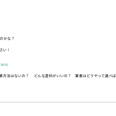
いのかな？
さい！
tion/
事方法はないの？ どんな塗料がいいの？ 業者はどうやって選べ