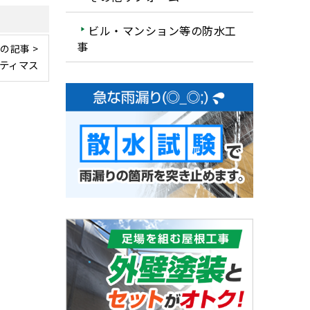
ビル・マンション等の防水工
事
の記事 >
プティマス