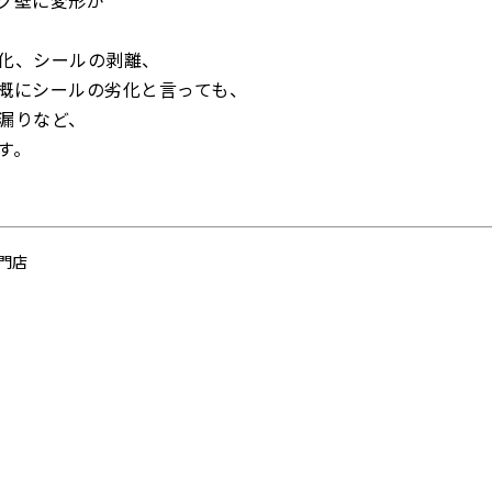
グ壁に変形が
化、シールの剥離、
概にシールの劣化と言っても、
漏りなど、
す。
門店