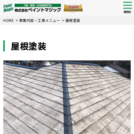
tog
nav
MENU
Skip
HOME
>
事業内容・工事メニュー
>
屋根塗装
to
main
content
屋根塗装