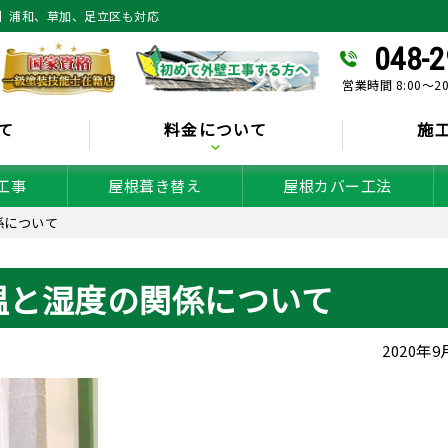
】浦和、草加、足立区も対応
048-2
営業時間 8:00～2
て
料金について
施
工事
屋根葺き替え
屋根カバー工法
係について
温と湿度の関係について
2020年