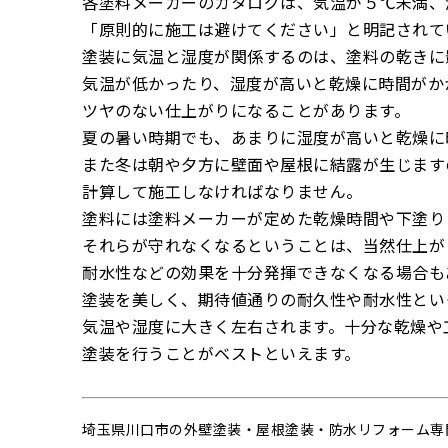
各塗料メーカーのカタログは、気温が５℃未満、
「原則的に施工は避けてください」と明記されて
塗装に気温と湿度が関係するのは、塗料の乾きに
気温が低かったり、湿度が高いと乾燥に時間がか
ツヤのない仕上がりになることがあります。
夏の暑い時期でも、あまりに湿度が高いと乾燥に
また冬は朝や夕方に壁面や屋根に結露が生じます
計算して施工しなければなりません。
塗料には塗料メーカーが定めた乾燥時間や下塗り
それらが守れなくなるということは、当然仕上が
耐水性などの効果を十分発揮できなくなる場合も
塗装を美しく、期待値通りの耐久性や耐水性とい
気温や湿度に大きく左右されます。十分な乾燥や
塗装を行うことがベストといえます。
埼玉県川口市の外壁塗装・屋根塗装・防水リフォーム専