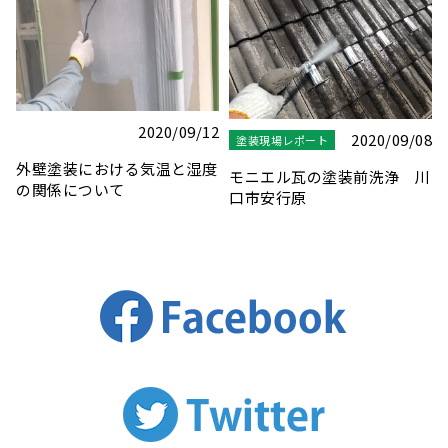
8
2020/10/15
2024/11/08
塗装現場レポート
塗装現場レポート
川
現場巡回自転車２号！
木枠サッシの塗装
Tyrell（タイレル） ミニベ
ロ