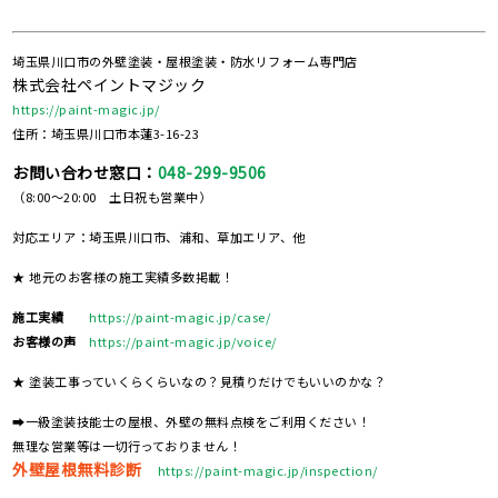
埼玉県川口市の外壁塗装・屋根塗装・防水リフォーム専門店
株式会社ペイントマジック
https://paint-magic.jp/
住所：埼玉県川口市本蓮3-16-23
お問い合わせ窓口：
048-299-9506
（8:00～20:00 土日祝も営業中）
対応エリア：埼玉県川口市、浦和、草加エリア、他
★ 地元のお客様の施工実績多数掲載！
施工実績
https://paint-magic.jp/case/
お客様の声
https://paint-magic.jp/voice/
★ 塗装工事っていくらくらいなの？見積りだけでもいいのかな？
➡一級塗装技能士の屋根、外壁の無料点検をご利用ください！
無理な営業等は一切行っておりません！
外壁屋根無料診断
https://paint-magic.jp/inspection/