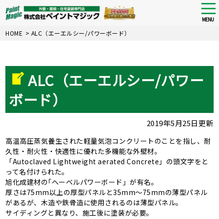
tog
nav
MENU
Skip
HOME
>
ALC（エーエルシー/パワーボード）
to
main
content
ALC（エーエルシー/パワー
ボード）
2019年5月25日更新
高温高圧蒸気養生された軽量気泡コンクリートのことを指し、耐
久性・耐火性・快適性に優れた多機能な外壁材。
「Autoclaved Lightweight aerated Concrete」の頭文字をと
って名付けられた。
旭化成建材の｢へーベルパワーボード」が有名。
厚さは75mm以上の厚型パネルと35mm～75mmの薄型パネル
があるが、木造や鉄骨造に使用されるのは薄型パネル。
サイディングと異なり、施工後に塗装が必要。