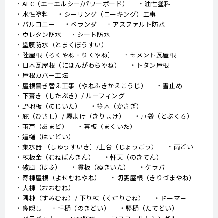
ALC（エーエルシー/パワーボード）
油性塗料
水性塗料
シーリング（コーキング）工事
バルコニー
ベランダ
アスファルト防水
ウレタン防水
シート防水
塗膜防水（とまくぼうすい）
陸屋根（ろくやね・りくやね）
セメント瓦屋根
日本瓦屋根（にほんがわらやね）
トタン屋根
屋根カバー工法
屋根葺き替え工事（やねふきかえこうじ）
雪止め
下葺き（したぶき）/ ルーフィング
野地板（のじいた）
笠木（かさぎ）
庇（ひさし）/ 霧よけ（きりよけ）
戸袋（とぶくろ）
雨戸（あまど）
幕板（まくいた）
這樋（はいどい）
集水器 （しゅうすいき）/上合（じょうごう）
雨どい
棟板金（むねばんきん）
軒天（のきてん）
破風（はふ）
貫板（ぬきいた）
ケラバ
寄棟屋根（よせむねやね）
切妻屋根（きりづまやね）
大棟（おおむね）
隅棟（すみむね）/ 下り棟（くだりむね）
ドーマー
鼻隠し
軒樋（のきどい）
竪樋（たてどい）