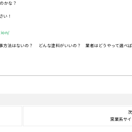
いのかな？
さい！
tion/
事方法はないの？ どんな塗料がいいの？ 業者はどうやって選べ
次
窯業系サイ