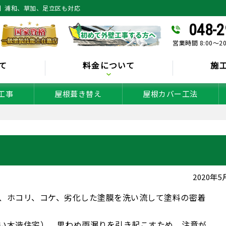
】浦和、草加、足立区も対応
048-2
営業時間 8:00～2
て
料金について
施
工事
屋根葺き替え
屋根カバー工法
2020年
、ホコリ、コケ、劣化した塗膜を洗い流して塗料の密着
い木造住宅）、思わぬ雨漏りを引き起こすため、注意が