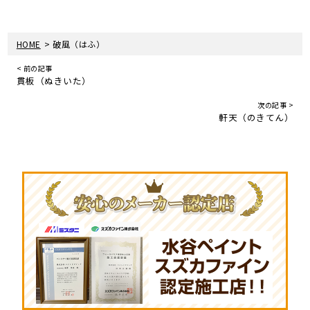
>
HOME
破風（はふ）
< 前の記事
貫板（ぬきいた）
次の記事 >
軒天（のきてん）