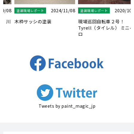
8
2020/10/15
2024/11/08
塗装現場レポート
塗装現場レポート
川
現場巡回自転車２号！
木枠サッシの塗装
Tyrell（タイレル） ミニベ
ロ
Tweets by paint_magic_jp