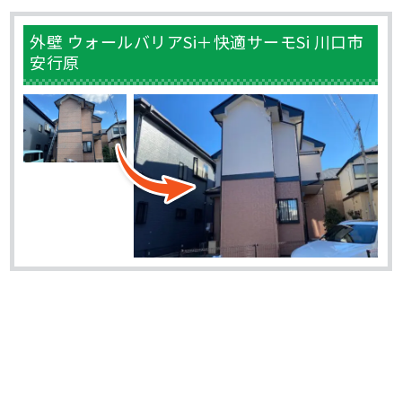
外壁 ウォールバリアSi＋快適サーモSi 川口市
安行原