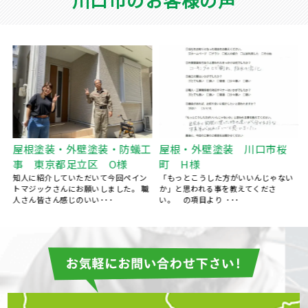
様
屋根塗装・外壁塗装・防蟻工
屋根・外壁塗装 川口市桜
事 東京都足立区 O様
町 H様
し
知人に紹介していただいて今回ペイン
「もっとこうした方がいいんじゃない
トマジックさんにお願いしました。 職
か」と思われる事を教えてくださ
人さん皆さん感じのいい･･･
い。 の項目より ･･･