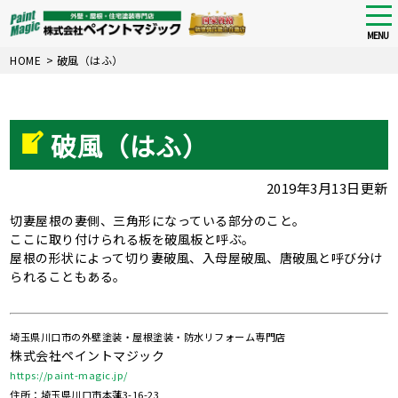
tog
nav
MENU
Skip
HOME
>
破風（はふ）
to
main
content
破風（はふ）
2019年3月13日更新
切妻屋根の妻側、三角形になっている部分のこと。
ここに取り付けられる板を破風板と呼ぶ。
屋根の形状によって切り妻破風、入母屋破風、唐破風と呼び分け
られることもある。
埼玉県川口市の外壁塗装・屋根塗装・防水リフォーム専門店
株式会社ペイントマジック
https://paint-magic.jp/
住所：埼玉県川口市本蓮3-16-23