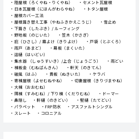
陸屋根（ろくやね・りくやね）
セメント瓦屋根
日本瓦屋根（にほんがわらやね）
トタン屋根
屋根カバー工法
屋根葺き替え工事（やねふきかえこうじ）
雪止め
下葺き（したぶき）/ ルーフィング
野地板（のじいた）
笠木（かさぎ）
庇（ひさし）/ 霧よけ（きりよけ）
戸袋（とぶくろ）
雨戸（あまど）
幕板（まくいた）
這樋（はいどい）
集水器 （しゅうすいき）/上合（じょうごう）
雨どい
棟板金（むねばんきん）
軒天（のきてん）
破風（はふ）
貫板（ぬきいた）
ケラバ
寄棟屋根（よせむねやね）
切妻屋根（きりづまやね）
大棟（おおむね）
隅棟（すみむね）/ 下り棟（くだりむね）
ドーマー
鼻隠し
軒樋（のきどい）
竪樋（たてどい）
パラペット
FRP防水
アスファルトシングル
スレート
コロニアル