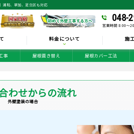
】浦和、草加、足立区も対応
048-2
営業時間 8:00～2
て
料金について
施
工事
屋根葺き替え
屋根カバー工法
合わせからの流れ
外壁塗装の場合