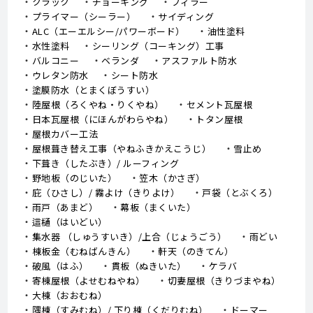
クラック
チョーキング
フィラー
プライマー（シーラー）
サイディング
ALC（エーエルシー/パワーボード）
油性塗料
水性塗料
シーリング（コーキング）工事
バルコニー
ベランダ
アスファルト防水
ウレタン防水
シート防水
塗膜防水（とまくぼうすい）
陸屋根（ろくやね・りくやね）
セメント瓦屋根
日本瓦屋根（にほんがわらやね）
トタン屋根
屋根カバー工法
屋根葺き替え工事（やねふきかえこうじ）
雪止め
下葺き（したぶき）/ ルーフィング
野地板（のじいた）
笠木（かさぎ）
庇（ひさし）/ 霧よけ（きりよけ）
戸袋（とぶくろ）
雨戸（あまど）
幕板（まくいた）
這樋（はいどい）
集水器 （しゅうすいき）/上合（じょうごう）
雨どい
棟板金（むねばんきん）
軒天（のきてん）
破風（はふ）
貫板（ぬきいた）
ケラバ
寄棟屋根（よせむねやね）
切妻屋根（きりづまやね）
大棟（おおむね）
隅棟（すみむね）/ 下り棟（くだりむね）
ドーマー