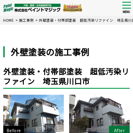
tog
nav
MENU
Skip
HOME
>
施工事例
>
外壁塗装・付帯部塗装 超低汚染リファイン 埼玉県川
to
main
content
外壁塗装の施工事例
外壁塗装・付帯部塗装 超低汚染リ
ファイン 埼玉県川口市
Before
After