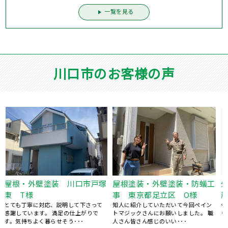
一覧を見る
川口市のお客様の声
工
外壁塗装 川口市安行領根
外壁塗装 川口市本蓮 O様
岸 N様
説明も対応も申しぶんありません。 職
人さん達のマナーも良く、めずらしい
今後ともヨロシクお願い致します。 あ
程でした。 お願いした･･･
職
りがとうございました。