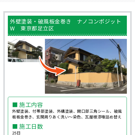
外壁塗装・破風板金巻き ナノコンポジット
W 東京都足立区
■ 施工内容
外壁塗装、付帯部塗装、外構塗装、開口部三角シール、破風
板板金巻き、玄関周りあく洗い～染色、瓦屋根漆喰詰め替え
■ 施工日数
25日