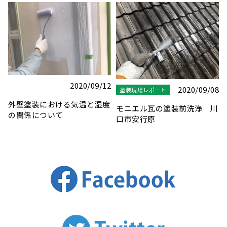
8
2020/10/15
2024/11/08
塗装現場レポート
塗装現場レポート
川
現場巡回自転車２号！
木枠サッシの塗装
Tyrell（タイレル） ミニベ
ロ