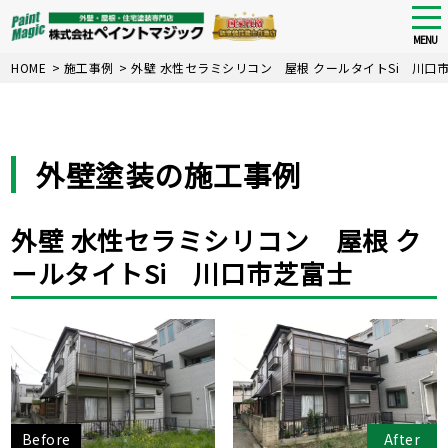
tog
nav
MENU
Skip
HOME
>
施工事例
>
外壁 水性セラミシリコン 屋根 クールタイトSi 川口
to
main
content
外壁塗装の施工事例
外壁 水性セラミシリコン 屋根 ク
ールタイトSi 川口市芝富士
Before
After