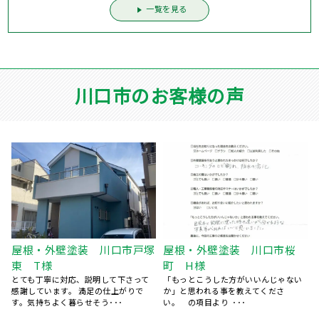
一覧を見る
川口市のお客様の声
根・外壁塗装 川口市戸塚
屋根・外壁塗装 川口市桜
外壁
 T様
町 H様
岸 N
も丁寧に対応、説明して下さって
「もっとこうした方がいいんじゃない
今後とも
しています。 満足の仕上がりで
か」と思われる事を教えてくださ
りがとう
気持ちよく暮らせそう･･･
い。 の項目より ･･･