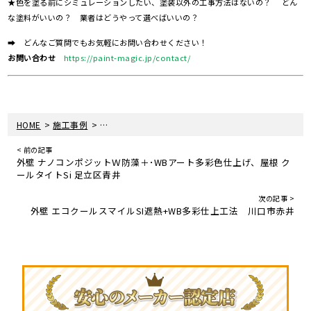
★色を塗る前にシミュレーションしたい、塗装以外の工事方法はないの？ どん
な塗料がいいの？ 業者はどうやって選べばいいの？
➡ どんなご質問でもお気軽にお問い合わせください！
お問い合わせ
https://paint-magic.jp/contact/
>
>
HOME
施工事例
外壁 水性セラミシリコン 屋根 クールタイトSi 川
< 前の記事
外壁 ナノコンポジットＷ防藻＋･WBアート多彩色仕上げ、屋根 ク
ールタイトSi 足立区青井
次の記事 >
外壁 エコクールスマイルSI遮熱+WB多彩仕上工法 川口市赤井