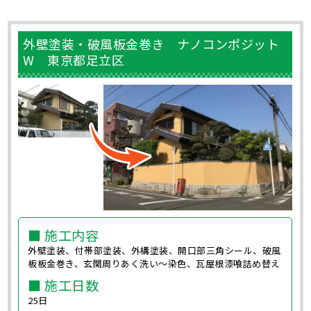
外壁塗装・破風板金巻き ナノコンポジット
W 東京都足立区
■ 施工内容
外壁塗装、付帯部塗装、外構塗装、開口部三角シール、破風
板板金巻き、玄関周りあく洗い～染色、瓦屋根漆喰詰め替え
■ 施工日数
25日