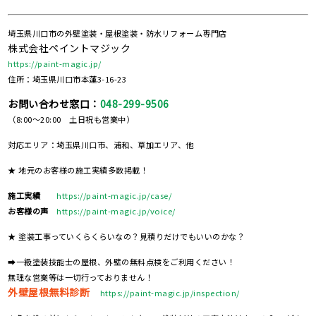
埼玉県川口市の外壁塗装・屋根塗装・防水リフォーム専門店
株式会社ペイントマジック
https://paint-magic.jp/
住所：埼玉県川口市本蓮3-16-23
お問い合わせ窓口：
048-299-9506
（8:00～20:00 土日祝も営業中）
対応エリア：埼玉県川口市、浦和、草加エリア、他
★ 地元のお客様の施工実績多数掲載！
施工実績
https://paint-magic.jp/case/
お客様の声
https://paint-magic.jp/voice/
★ 塗装工事っていくらくらいなの？見積りだけでもいいのかな？
➡一級塗装技能士の屋根、外壁の無料点検をご利用ください！
無理な営業等は一切行っておりません！
外壁屋根無料診断
https://paint-magic.jp/inspection/