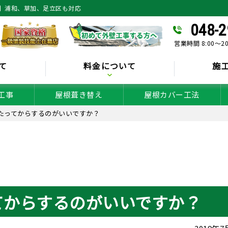
】浦和、草加、足立区も対応
048-2
営業時間 8:00～2
て
料金について
施
工事
屋根葺き替え
屋根カバー工法
たってからするのがいいですか？
てからするのがいいですか？