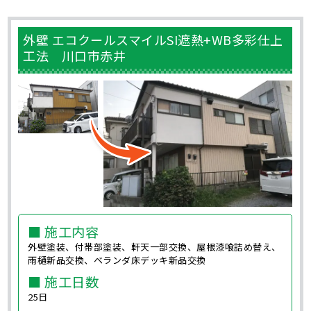
外壁 エコクールスマイルSI遮熱+WB多彩仕上
工法 川口市赤井
■ 施工内容
外壁塗装、付帯部塗装、軒天一部交換、屋根漆喰詰め替え、
雨樋新品交換、ベランダ床デッキ新品交換
■ 施工日数
25日