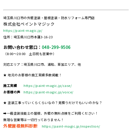
埼玉県川口市の外壁塗装・屋根塗装・防水リフォーム専門店
株式会社ペイントマジック
https://paint-magic.jp/
住所：埼玉県川口市本蓮3-16-23
お問い合わせ窓口：
048-299-9506
（8:00～20:00 土日祝も営業中）
対応エリア：埼玉県川口市、浦和、草加エリア、他
★ 地元のお客様の施工実績多数掲載！
施工実績
https://paint-magic.jp/case/
お客様の声
https://paint-magic.jp/voice/
★ 塗装工事っていくらくらいなの？見積りだけでもいいのかな？
➡一級塗装技能士の屋根、外壁の無料点検をご利用ください！
無理な営業等は一切行っておりません！
外壁屋根無料診断
https://paint-magic.jp/inspection/