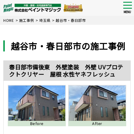
tog
nav
MENU
Skip
HOME
>
施工事例
>
埼玉県
>
越谷市・春日部市
to
main
content
越谷市・春日部市の施工事例
春日部市備後東 外壁塗装 外壁 UVプロテ
クトクリヤー 屋根 水性ヤネフレッシュ
Before
After