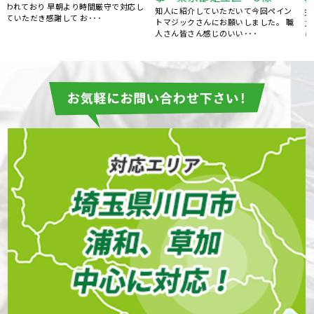
今後ともヨロシクお願い致します。 あ
天候に恵まれない日が多い中、とても
職
りがとうございました。
スピーディーに 作業していただき、周
りにない外壁の仕上がり･･･