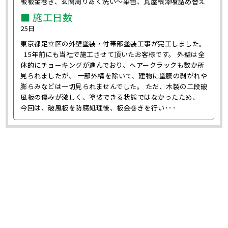
板板金巻き、玄関周りあく洗い～染色、瓦屋根漆喰詰め替え
■ 施工日数
25日
東京都足立区の外壁塗装・付帯部塗装工事が完工しました。
15年前にも当社で施工させて頂いたお客様です。 外壁は全
体的にチョーキングが進んでおり、ヘアークラックも数か所
見られましたが、 一部外構を除いて、建物に塗膜の剥がれや
膨らみなどは一切見られませんでした。 ただ、木製の二段破
風板の傷みが激しく、塗装できる状態ではなかったため、
今回は、破風板を防腐処理後、板金巻きを行い･･･