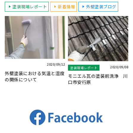
塗装現場レポート
新着情報
外壁塗装ブログ
08
2020/10/15
2024/11/08
塗装現場レポート
塗装現場レポート
川
現場巡回自転車２号！
木枠サッシの塗装
Tyrell（タイレル） ミニベ
ロ