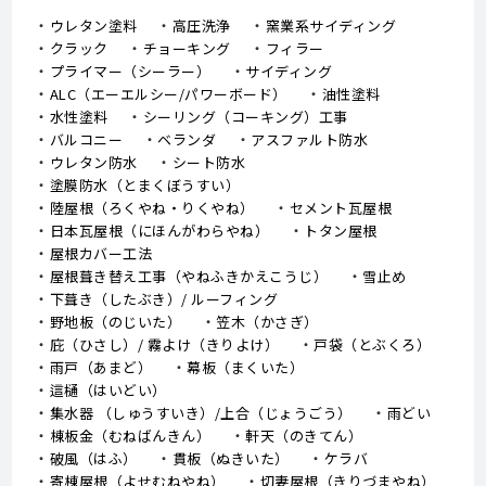
ウレタン塗料
高圧洗浄
窯業系サイディング
クラック
チョーキング
フィラー
プライマー（シーラー）
サイディング
ALC（エーエルシー/パワーボード）
油性塗料
水性塗料
シーリング（コーキング）工事
バルコニー
ベランダ
アスファルト防水
ウレタン防水
シート防水
塗膜防水（とまくぼうすい）
陸屋根（ろくやね・りくやね）
セメント瓦屋根
日本瓦屋根（にほんがわらやね）
トタン屋根
屋根カバー工法
屋根葺き替え工事（やねふきかえこうじ）
雪止め
下葺き（したぶき）/ ルーフィング
野地板（のじいた）
笠木（かさぎ）
庇（ひさし）/ 霧よけ（きりよけ）
戸袋（とぶくろ）
雨戸（あまど）
幕板（まくいた）
這樋（はいどい）
集水器 （しゅうすいき）/上合（じょうごう）
雨どい
棟板金（むねばんきん）
軒天（のきてん）
破風（はふ）
貫板（ぬきいた）
ケラバ
寄棟屋根（よせむねやね）
切妻屋根（きりづまやね）