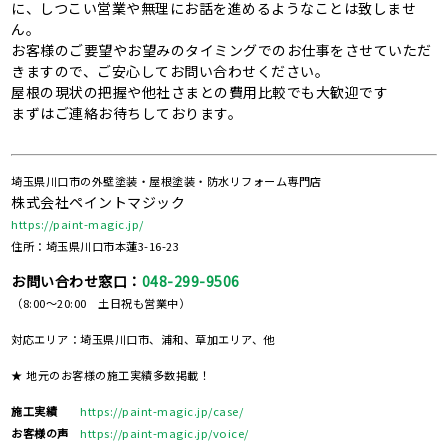
に、しつこい営業や無理にお話を進めるようなことは致しませ
ん。
お客様のご要望やお望みのタイミングでのお仕事をさせていただ
きますので、ご安心してお問い合わせください。
屋根の現状の把握や他社さまとの費用比較でも大歓迎です
まずはご連絡お待ちしております。
埼玉県川口市の外壁塗装・屋根塗装・防水リフォーム専門店
株式会社ペイントマジック
https://paint-magic.jp/
住所：埼玉県川口市本蓮3-16-23
お問い合わせ窓口：
048-299-9506
（8:00～20:00 土日祝も営業中）
対応エリア：埼玉県川口市、浦和、草加エリア、他
★ 地元のお客様の施工実績多数掲載！
施工実績
https://paint-magic.jp/case/
お客様の声
https://paint-magic.jp/voice/