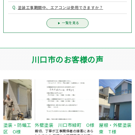
Q.
塗装工事期間中、エアコンは使用できますか？
一覧を見る
川口市のお客様の声
工
外壁塗装 川口市緑町 O様
屋根・外壁塗装 川口市戸塚
親切、丁寧が工事関係者の接客にあら
東 T様