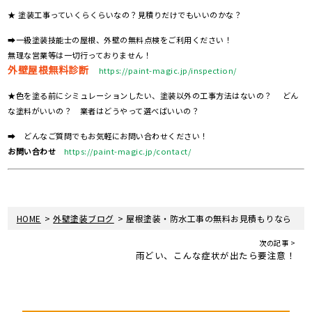
★ 塗装工事っていくらくらいなの？見積りだけでもいいのかな？
➡一級塗装技能士の屋根、外壁の無料点検をご利用ください！
無理な営業等は一切行っておりません！
外壁屋根無料診断
https://paint-magic.jp/inspection/
★色を塗る前にシミュレーションしたい、塗装以外の工事方法はないの？ どん
な塗料がいいの？ 業者はどうやって選べばいいの？
➡ どんなご質問でもお気軽にお問い合わせください！
お問い合わせ
https://paint-magic.jp/contact/
>
>
HOME
外壁塗装ブログ
屋根塗装・防水工事の無料お見積もりなら
次の記事 >
雨どい、こんな症状が出たら要注意！