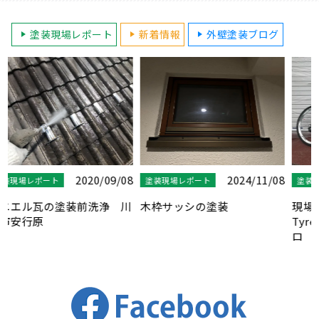
塗装現場レポート
新着情報
外壁塗装ブログ
8
2020/10/15
2024/11/08
塗装現場レポート
塗装現場レポート
川
現場巡回自転車２号！
木枠サッシの塗装
Tyrell（タイレル） ミニベ
ロ