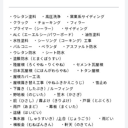
ウレタン塗料
高圧洗浄
窯業系サイディング
クラック
チョーキング
フィラー
プライマー（シーラー）
サイディング
ALC（エーエルシー/パワーボード）
油性塗料
水性塗料
シーリング（コーキング）工事
バルコニー
ベランダ
アスファルト防水
ウレタン防水
シート防水
塗膜防水（とまくぼうすい）
陸屋根（ろくやね・りくやね）
セメント瓦屋根
日本瓦屋根（にほんがわらやね）
トタン屋根
屋根カバー工法
屋根葺き替え工事（やねふきかえこうじ）
雪止め
下葺き（したぶき）/ ルーフィング
野地板（のじいた）
笠木（かさぎ）
庇（ひさし）/ 霧よけ（きりよけ）
戸袋（とぶくろ）
雨戸（あまど）
幕板（まくいた）
這樋（はいどい）
集水器 （しゅうすいき）/上合（じょうごう）
雨どい
棟板金（むねばんきん）
軒天（のきてん）