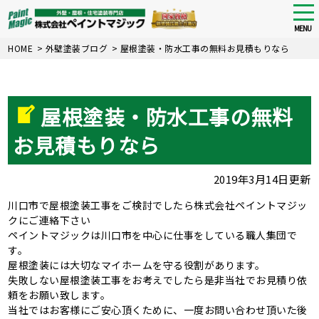
tog
nav
MENU
Skip
HOME
>
外壁塗装ブログ
>
屋根塗装・防水工事の無料お見積もりなら
to
main
content
屋根塗装・防水工事の無料
お見積もりなら
2019年3月14日更新
川口市で屋根塗装工事をご検討でしたら株式会社ペイントマジッ
クにご連絡下さい
ペイントマジックは川口市を中心に仕事をしている職人集団で
す。
屋根塗装には大切なマイホームを守る役割があります。
失敗しない屋根塗装工事をお考えでしたら是非当社でお見積り依
頼をお願い致します。
当社ではお客様にご安心頂くために、一度お問い合わせ頂いた後