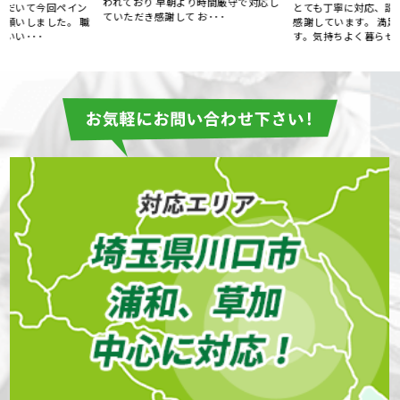
われており 早朝より時間厳守で対応し
とても丁寧に対応、説明して下さって
ていただき感謝して お･･･
職
感謝しています。 満足の仕上がりで
す。気持ちよく暮らせそう･･･