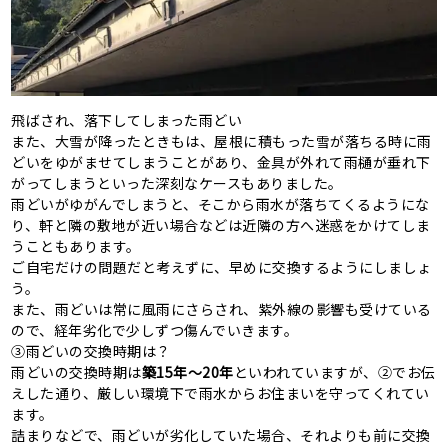
飛ばされ、落下してしまった雨どい
また、大雪が降ったときもは、屋根に積もった雪が落ちる時に雨
どいをゆがませてしまうことがあり、金具が外れて雨樋が垂れ下
がってしまうといった深刻なケースもありました。
雨どいがゆがんでしまうと、そこから雨水が落ちてくるようにな
り、軒と隣の敷地が近い場合などは近隣の方へ迷惑をかけてしま
うこともあります。
ご自宅だけの問題だと考えずに、早めに交換するようにしましょ
う。
また、雨どいは常に風雨にさらされ、紫外線の影響も受けている
ので、経年劣化で少しずつ傷んでいきます。
③雨どいの交換時期は？
雨どいの交換時期は
築
15
年～
20
年
といわれていますが、②でお伝
えした通り、厳しい環境下で雨水からお住まいを守ってくれてい
ます。
詰まりなどで、雨どいが劣化していた場合、それよりも前に交換