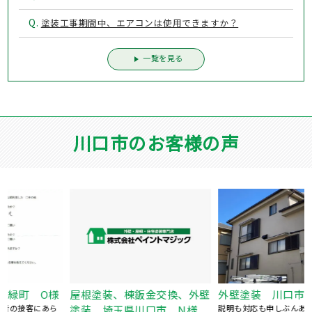
Q.
塗装工事期間中、エアコンは使用できますか？
一覧を見る
川口市のお客様の声
様
屋根塗装、棟鈑金交換、外壁
外壁塗装 川口市本蓮 O様
塗装 埼玉県川口市 N様
説明も対応も申しぶんありません。 職