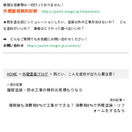
無理な営業等は一切行っておりません！
外壁屋根無料診断
https://paint-magic.jp/inspection/
★色を塗る前にシミュレーションしたい、塗装以外の工事方法はないの？ どん
な塗料がいいの？ 業者はどうやって選べばいいの？
➡ どんなご質問でもお気軽にお問い合わせください！
お問い合わせ
https://paint-magic.jp/contact/
>
>
HOME
外壁塗装ブログ
雨どい、こんな症状が出たら要注意！
< 前の記事
屋根塗装・防水工事の無料お見積もりなら
次の記事 >
増税後も消費税8%で工事ができる？ 消費税8%で外壁塗装・リフ
ォームをするなら