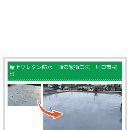
屋上ウレタン防水 通気緩衝工法 川口市桜
町