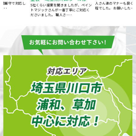
し
人さん達のマナーも良く、めずらしい
5社くらい提案を聞きましたが、ペイン
程でした。 お願いした･･･
トマジックさんが一番丁寧にご対応く
ださいました。 職人さ･･･