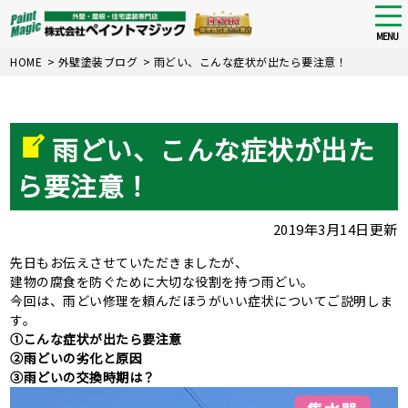
tog
nav
MENU
Skip
HOME
>
外壁塗装ブログ
>
雨どい、こんな症状が出たら要注意！
to
main
content
雨どい、こんな症状が出た
ら要注意！
2019年3月14日更新
先日もお伝えさせていただきましたが、
建物の腐食を防ぐために大切な役割を持つ雨どい。
今回は、雨どい修理を頼んだほうがいい症状についてご説明しま
す。
①こんな症状が出たら要注意
②雨どいの劣化と原因
③雨どいの交換時期は？