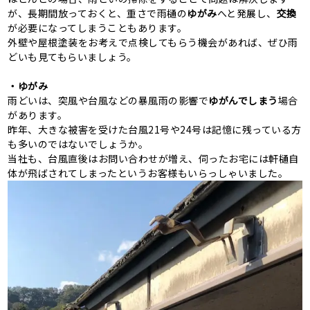
が、長期間放っておくと、重さで雨樋の
ゆがみ
へと発展し、
交換
が必要になってしまうこともあります。
外壁や屋根塗装をお考えで点検してもらう機会があれば、ぜひ雨
どいも見てもらいましょう。
・ゆがみ
雨どいは、突風や台風などの暴風雨の影響で
ゆがんでしまう
場合
があります。
昨年、大きな被害を受けた台風
21
号や
24
号は記憶に残っている方
も多いのではないでしょうか。
当社も、台風直後はお問い合わせが増え、伺ったお宅には軒樋自
体が飛ばされてしまったというお客様もいらっしゃいました。