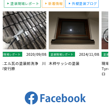
塗装現場レポート
新着情報
外壁塗装ブログ
8
2020/10/15
2024/11/08
塗装現場レポート
塗装現場レポート
川
現場巡回自転車２号！
木枠サッシの塗装
Tyrell（タイレル） ミニベ
ロ