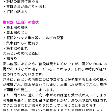
・軒樋の取付位置不良
・支持金具が曲がりや壊れ
・軒樋の詰まり
集水器（上合）の症状
・集水器の脱落
・集水器のズレ
・竪樋とつなぐ集水器のエルボの脱落
・集水器からの雨漏り
・集水器の割れ
②雨どいの劣化と原因
・詰まり
高い位置にあるため、普段は見えにくいですが、雨どいの中には
泥やホコリ
などが溜まっていることがあり、それらは時間が経つ
につれて増えていきます。
さらに、雨どいの内部に
カビやコケ
などが発生すると雨水の排水
が邪魔され、雨水が溢れてしまい、本来は水が落ちてこない場所
で
雨漏り
が発生してしまいます。
また、雨どいの近くに高い木があれば落ち葉や枝が入ってしまう
可能性も高く、他にも虫や動物の死がい、鳥の巣や風で飛ばされ
てきたゴミなどが詰まりを起こしてしまうこともあります。
ほとんどの場合、雨どいの掃除をすることで問題は解決します