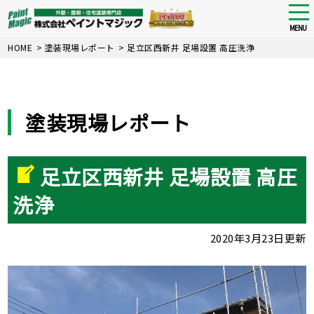
tog
nav
MENU
Skip
HOME
>
塗装現場レポート
>
足立区西新井 足場設置 高圧洗浄
to
main
content
塗装現場レポート
足立区西新井 足場設置 高圧
洗浄
2020年3月23日更新