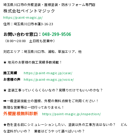
埼玉県川口市の外壁塗装・屋根塗装・防水リフォーム専門店
株式会社ペイントマジック
https://paint-magic.jp/
住所：埼玉県川口市本蓮3-16-23
お問い合わせ窓口：
048-299-9506
（8:00～20:00 土日祝も営業中）
対応エリア：埼玉県川口市、浦和、草加エリア、他
★ 地元のお客様の施工実績多数掲載！
施工実績
https://paint-magic.jp/case/
お客様の声
https://paint-magic.jp/voice/
★ 塗装工事っていくらくらいなの？見積りだけでもいいのかな？
➡一級塗装技能士の屋根、外壁の無料点検をご利用ください！
無理な営業等は一切行っておりません！
外壁屋根無料診断
https://paint-magic.jp/inspection/
★色を塗る前にシミュレーションしたい、塗装以外の工事方法はないの？ どん
な塗料がいいの？ 業者はどうやって選べばいいの？