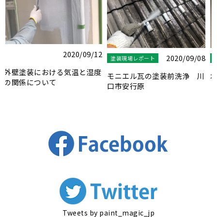
8
2020/10/15
2024/11/08
塗装現場レポート
塗装現場レポート
川
現場巡回自転車２号！
木枠サッシの塗装
Tyrell（タイレル） ミニベ
ロ
Tweets by paint_magic_jp