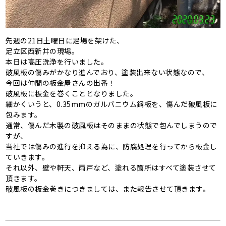
先週の21日土曜日に足場を架けた、
足立区西新井の現場。
本日は高圧洗浄を行いました。
破風板の傷みがかなり進んでおり、塗装出来ない状態なので、
今回は仲間の板金屋さんの出番！
破風板に板金を巻くこととなりました。
細かくいうと、0.35mmのガルバニウム鋼板を、傷んだ破風板に
包みます。
通常、傷んだ木製の破風板はそのままの状態で包んでしまうので
すが、
当社では傷みの進行を抑える為に、防腐処理を行ってから板金し
ていきます。
それ以外、壁や軒天、雨戸など、塗れる箇所はすべて塗装させて
頂きます。
破風板の板金巻きにつきましては、また報告させて頂きます。