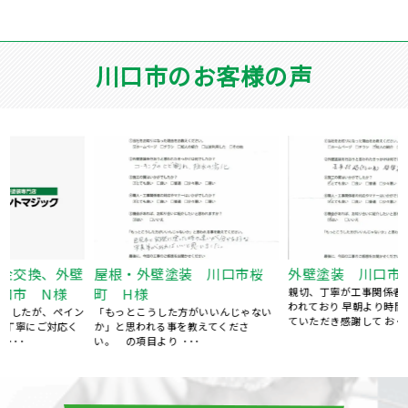
川口市のお客様の声
外壁塗装 川口市緑町 O様
外壁塗装 川口市安行領根
親切、丁寧が工事関係者の接客にあら
岸 N様
われており 早朝より時間厳守で対応し
今後ともヨロシクお願い致します。 あ
ていただき感謝して お･･･
りがとうございました。